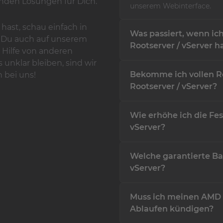
enden Lösungen für Dich.
unserem Webinterface.
hast, schau einfach in
Was passiert, wenn i
t Du auch auf unserem
Rootserver / vServer h
 Hilfe von anderen
unklar bleiben, sind wir
Solltest Du Probleme mit 
Bekomme ich vollen R
h bei uns!
unser Support Team jederz
gerne zur Verfügung.
Rootserver / vServer?
Selbstverständlich! Du be
Wie erhöhe ich die Fe
Einschränkungen die volle
vServer?
Ganz einfach! Hierzu haben
Welche garantierte B
erstellt, der Dir dabei hilft
vServer?
Unsere Hostsysteme sind mi
Muss ich meinen AMD 
AMD EPYC Rootserver / vSe
mehr als genug, um sämtl
Ablaufen kündigen?
auszuführen. Wir sind uns b