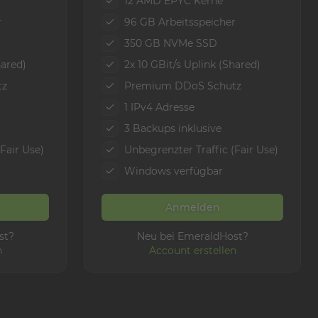
12 AMD EPYC Kerne
r
96 GB Arbeitsspeicher
350 GB NVMe SSD
hared)
2x 10 GBit/s Uplink (Shared)
tz
Premium DDoS Schutz
1 IPv4 Adresse
3 Backups inklusive
Fair Use)
Unbegrenzter Traffic (Fair Use)
Windows verfügbar
Anmelden
st?
Neu bei EmeraldHost?
n
Account erstellen