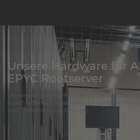
Unsere Hardware für 
EPYC Rootserver
Um unseren hohen Anforderungen gerecht zu werde
ausschließlich auf Server Hardware namhafter Herstel
Intel, Supermicro und Samsung.