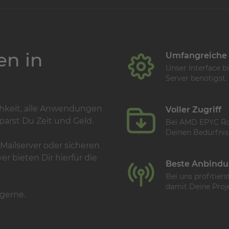
en in
Umfangreiche
Unser Interface b
Server benötigst.
chkeit, alle Anwendungen
Voller Zugriff
parst Du Zeit und Geld.
Bei AMD EPYC Root
Deinen Bedürfniss
ailserver oder sicheren
 bieten Dir hierfür die
Beste Anbind
Bei uns profitier
damit Deine Proje
gerne.