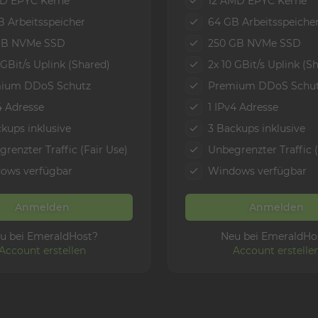
D EPYC Kerne
12 AMD EPYC Kerne
B Arbeitsspeicher
64 GB Arbeitsspeiche
GB NVMe SSD
250 GB NVMe SSD
 GBit/s Uplink (Shared)
2x 10 GBit/s Uplink (S
ium DDoS Schutz
Premium DDoS Schu
4 Adresse
1 IPv4 Adresse
kups inklusive
3 Backups inklusive
renzter Traffic (Fair Use)
Unbegrenzter Traffic (
ows verfügbar
Windows verfügbar
Anmelden
Anmelden
u bei EmeraldHost?
Neu bei EmeraldHo
Account erstellen
Account erstelle