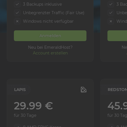
3 Backups inklusive
3 Bac
Unbegrenzter Traffic (Fair Use)
Unbeg
Windows nicht verfügbar
Wind
Anmelden
Neu bei EmeraldHost?
Ne
Account erstellen
LAPIS
REDSTO
29.99 €
45.
für 30 Tage
für 30 Ta