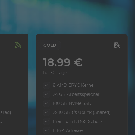
EN
GOLD
18.99 €
für 30 Tage
8 AMD EPYC Kerne
24 GB Arbeitsspeicher
100 GB NVMe SSD
hared)
2x 10 GBit/s Uplink (Shared)
tz
Premium DDoS Schutz
1 IPv4 Adresse