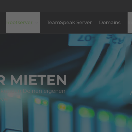
Rootserver
TeamSpeak Server
Domains
I
 MIETEN
 Sekunden Deinen eigenen
ver!
infache Einrichtung
Geringe Latenz