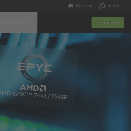
Discord
Support
nformationen
Anmelden
AMD EPYC™ 7443 / 7543P
Made in Germany