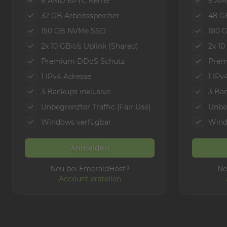
8 AMD EPYC Kerne
8 AM
32 GB Arbeitsspeicher
48 G
150 GB NVMe SSD
180 
2x 10 GBit/s Uplink (Shared)
2x 10
Premium DDoS Schutz
Prem
1 IPv4 Adresse
1 IPv
3 Backups inklusive
3 Bac
Unbegrenzter Traffic (Fair Use)
Unbeg
Windows verfügbar
Wind
Anmelden
Neu bei EmeraldHost?
Ne
Account erstellen