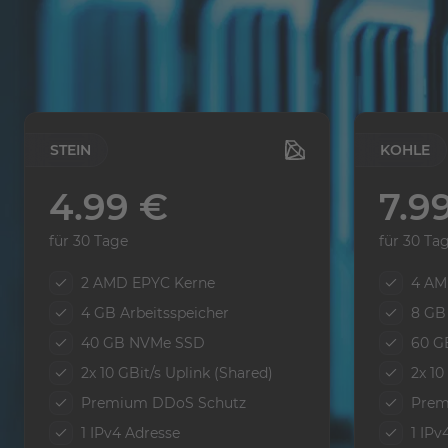
STEIN
KOHLE
4.99 €
7.9
für 30 Tage
für 30 Ta
2 AMD EPYC Kerne
4 AM
4 GB Arbeitsspeicher
8 GB 
40 GB NVMe SSD
60 G
2x 10 GBit/s Uplink (Shared)
2x 10
Premium DDoS Schutz
Prem
1 IPv4 Adresse
1 IPv