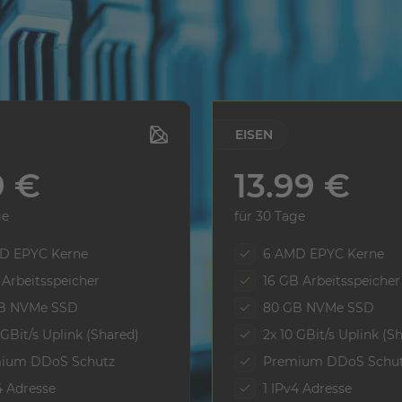
AM BELIEBTEST
EISEN
9 €
13.99 €
ge
für 30 Tage
D EPYC Kerne
6 AMD EPYC Kerne
Arbeitsspeicher
16 GB Arbeitsspeicher
B NVMe SSD
80 GB NVMe SSD
 GBit/s Uplink (Shared)
2x 10 GBit/s Uplink (S
ium DDoS Schutz
Premium DDoS Schu
4 Adresse
1 IPv4 Adresse