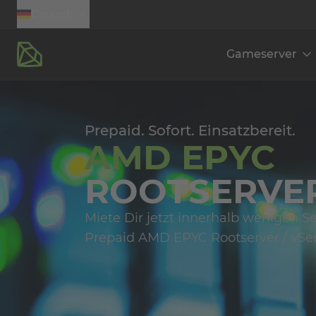
Deutsch
Gameserver
Prepaid. Sofort. Einsatzbereit.
AMD EPYC
ROOTSERVER
Miete Dir jetzt innerhalb wenigen
Prepaid AMD EPYC Rootserver / vSer
DDoS-Schutz
E