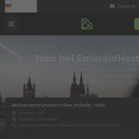
Deutsch
Discord
Open menu
Jobs bei EmeraldHos
Wir suchen leidenschaftliche Menschen, die uns bei unser
unterstützen wollen. Wir schätzen flache Hierarchien,
Kommunikation und volle Eigenverantwortung.
Rechenzentrumstechniker (m/w/d) - Köln
Köln (vor Ort)
Ab sofort, Freelancer
Hardware-Montage, Netzwerktechnik, Remote Hands