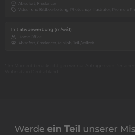
Ab sofort, Freelancer
Video- und Bildbearbeitung, Photoshop, Illustrator, Premiere Pr
Initiativbewerbung (m/w/d)
Home Office
Ab sofort, Freelancer, Minijob, Teil-/Vollzeit
* Im Moment berücksichtigen wir nur Anfragen von Persone
Wohnsitz in Deutschland.
Werde
ein Teil
unserer Mis