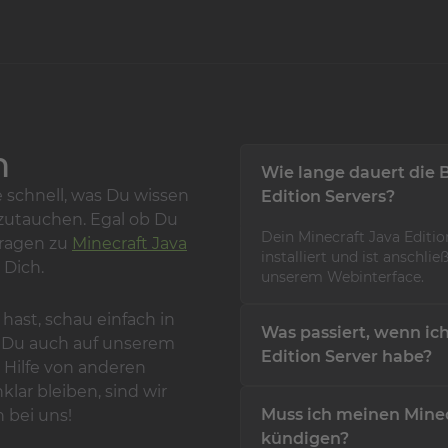
n
Wie lange dauert die 
 schnell, was Du wissen
Edition Servers?
zutauchen. Egal ob Du
Dein Minecraft Java Editi
Fragen zu
Minecraft Java
installiert und ist anschl
 Dich.
unserem Webinterface.
hast, schau einfach in
Was passiert, wenn ic
t Du auch auf unserem
Edition Server habe?
 Hilfe von anderen
lar bleiben, sind wir
Solltest Du Probleme mit 
Muss ich meinen Minec
h bei uns!
unser Support Team jederz
gerne zur Verfügung.
kündigen?