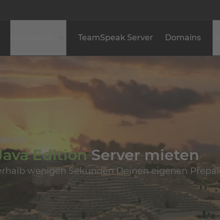
Rootserver
TeamSpeak Server
Domains
I
erver
Java Edition
Server mieten
nnerhalb wenigen Sekunden Deinen eigenen Prepaid
infache Einrichtung
Geringe Latenz