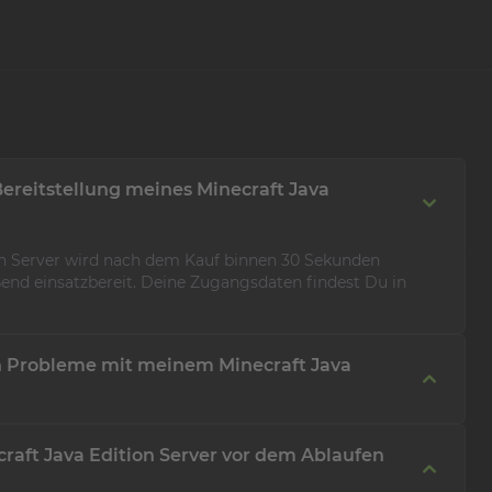
Bereitstellung meines Minecraft Java
on Server wird nach dem Kauf binnen 30 Sekunden
ießend einsatzbereit. Deine Zugangsdaten findest Du in
h Probleme mit meinem Minecraft Java
Deinem Minecraft Java Edition Server haben, steht Dir
raft Java Edition Server vor dem Ablaufen
eit über unsere Supportmöglichkeiten 24/7 - 365 Tage