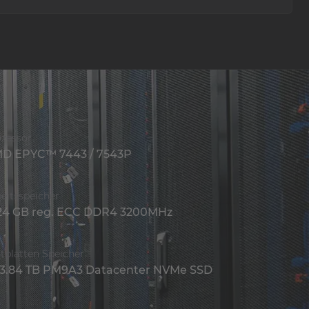
e sind auf Prepaid-Basis und werden damit im Voraus
rodukt nicht mehr benötigst, kannst Du es ohne Dir
n auslaufen lassen!
zessor
D EPYC™ 7443 / 7543P
eitsspeicher
24 GB reg. ECC DDR4 3200MHz
tplatten Speicher
 3.84 TB PM9A3 Datacenter NVMe SSD