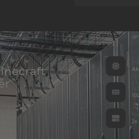
Nein! Alle unsere Produkt
bezahlt! Sofern Du Dein P
Gedanken machen zu müsse
Pro
inecraft
AM
er
Arb
10
n, setzen wir
ler wie z.B. AMD,
Fes
2x