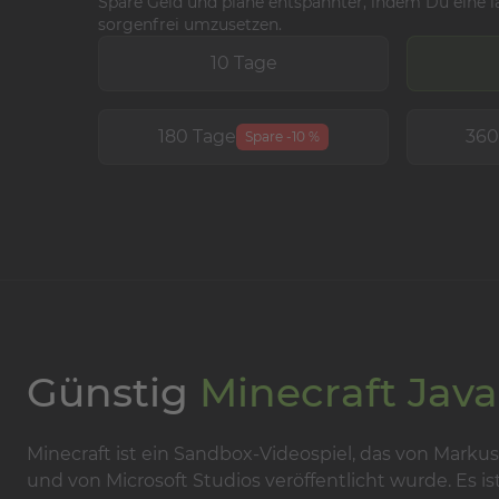
Spare Geld und plane entspannter, indem Du eine l
sorgenfrei umzusetzen.
10 Tage
180 Tage
360
Spare -10 %
Günstig
Minecraft Java
Minecraft ist ein Sandbox-Videospiel, das von Mar
und von Microsoft Studios veröffentlicht wurde. Es i