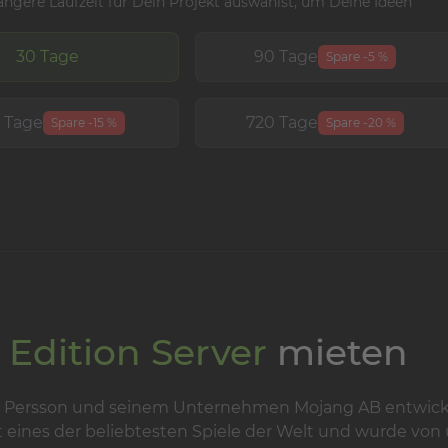
ängere Laufzeit für Dein Projekt auswählst, um Deine Ideen
30 Tage
90 Tage
Spare -5 %
 Tage
720 Tage
Spare -15 %
Spare -20 %
 Edition Server
mieten
kus Persson und seinem Unternehmen Mojang AB entwic
st eines der beliebtesten Spiele der Welt und wurde von