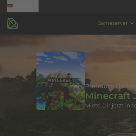
Deutsch
Gameserver
anderes Spiel wählen
Premium Games
Minecraft 
Miete Dir jetzt i
DDoS-Schutz
E