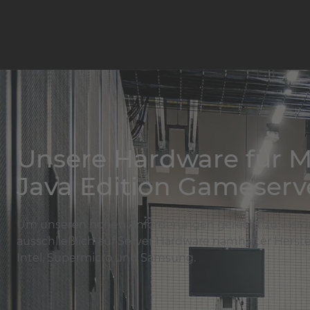
Unsere Hardware für M
Java Edition Gameserv
Um unseren hohen Anforderungen gerecht zu werde
ausschließlich auf Server Hardware namhafter Herstel
Intel, Supermicro und Samsung.