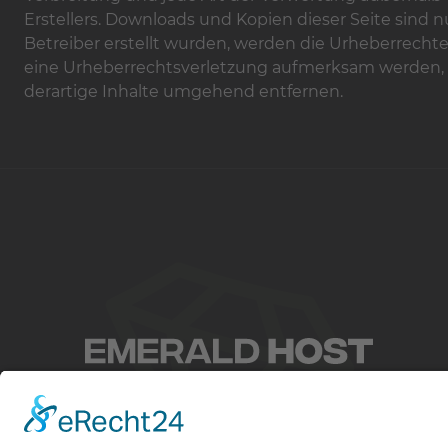
Erstellers. Downloads und Kopien dieser Seite sind n
Betreiber erstellt wurden, werden die Urheberrechte 
eine Urheberrechtsverletzung aufmerksam werden, 
derartige Inhalte umgehend entfernen.