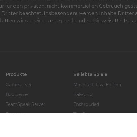
ur für den privaten, nicht kommerziellen Gebrauch gestat
Dritter beachtet. Insbesondere werden Inhalte Dritter 
bitten wir um einen entsprechenden Hinweis. Bei Bek
Produkte
Beliebte Spiele
Gameserver
Minecraft Java Edition
Rootserver
Palworld
TeamSpeak Server
Enshrouded
Domains
The Bus
Euro Truck Simulator 2
Alle Spiele entdecken