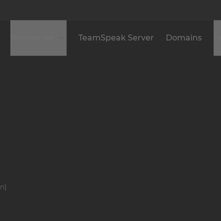
Rootserver
TeamSpeak Server
Domains
I
n)