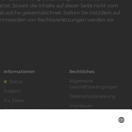
tet. Soweit die Inhalte auf dieser Seite nicht vom
als solche gekennzeichnet. Sollten Sie trotzdem auf
anntwerden von Rechtsverletzungen werden wir
Informationen
Rechtliches
Allgemeine
Status
Geschäftsbedingungen
Support
Datenschutzerklärung
Für Eltern
Impressum
Partnerprogramm
Vertrag widerrufen
Wissensdatenbank
Guthaben verschenken