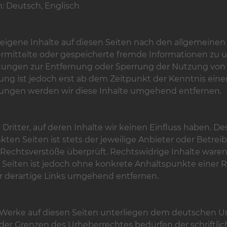
: Deutsch, Englisch
 eigene Inhalte auf diesen Seiten nach den allgemeinen 
 übermittelte oder gespeicherte fremde Informationen z
ichtungen zur Entfernung oder Sperrung der Nutzung v
tung ist jedoch erst ab dem Zeitpunkt der Kenntnis ein
ngen werden wir diese Inhalte umgehend entfernen.
ritter, auf deren Inhalte wir keinen Einfluss haben. D
en Seiten ist stets der jeweilige Anbieter oder Betreibe
Rechtsverstöße überprüft. Rechtswidrige Inhalte waren
n Seiten ist jedoch ohne konkrete Anhaltspunkte einer 
 derartige Links umgehend entfernen.
d Werke auf diesen Seiten unterliegen dem deutschen Urh
der Grenzen des Urheberrechtes bedürfen der schriftli