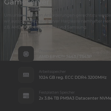
Gameserver
Um unseren hohen Anforderungen gerecht zu werden
wir ausschließlich auf Server Hardware namhafter Hers
z.B. AMD, Intel, Supermicro und Samsung.
Prozessor
AMD EPYC™ 7443 / 7543P
Arbeitsspeicher
1024 GB reg. ECC DDR4 3200MHz
Festplatten Speicher
2x 3.84 TB PM9A3 Datacenter NVM