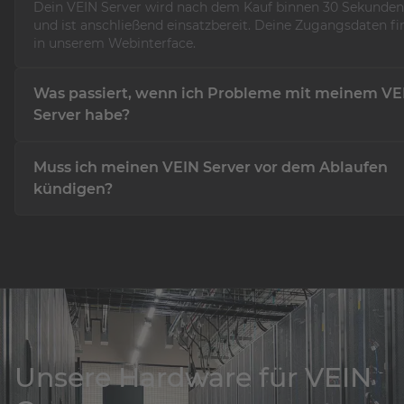
Dein VEIN Server wird nach dem Kauf binnen 30 Sekunden i
und ist anschließend einsatzbereit. Deine Zugangsdaten f
in unserem Webinterface.
Was passiert, wenn ich Probleme mit meinem VE
Server habe?
Solltest Du Probleme mit Deinem VEIN Server haben, steh
Muss ich meinen VEIN Server vor dem Ablaufen
Support Team jederzeit über unsere Supportmöglichkeiten 
Tage gerne zur Verfügung.
kündigen?
Nein! Alle unsere Produkte sind auf Prepaid-Basis und we
im Voraus bezahlt! Sofern Du Dein Produkt nicht mehr ben
kannst Du es ohne Dir Gedanken machen zu müssen ausla
lassen!
Unsere Hardware für VEIN