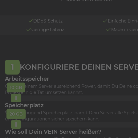
DDoS-Schutz
Einfache Einr
Geringe Latenz
Made in Ge
1
KONFIGURIERE DEINEN SERV
Arbeitsspeicher
Gönne Deinem Server ausreichend Power, damit Du Deine co
10 GB
Projekte in die Tat umsetzen kannst.
Speicherplatz
Wähle genügend Speicherplatz, damit Dein Server alle Spiels
20 GB
und Konfigurationen sicher speichern kann.
Wie soll Dein VEIN Server heißen?